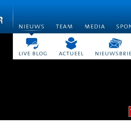
nieuws
team
media
spo
live blog
actueel
nieuwsbri