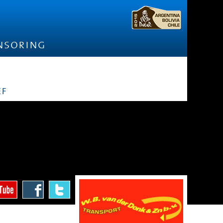
nsoring
ef