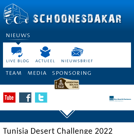
nieuws
live blog
actueel
nieuwsbrief
team
media
sponsoring
Tunisia Desert Challenge 2022