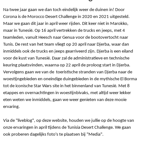
Na twee jaar gaan we dan toch eindelijk weer de duinen in! Door
Corona is de Morocco Desert Challenge in 2020 en 2021 uitgesteld.
Maar we gaan dit jaar in april weer rijden. Dit keer niet in Marokko,
maar in Tunesië. Op 16 april vertrekken de trucks en jeeps, met 4
teamleden, vanuit Heesch naar Genua voor de bootovertocht naar
Tunis. De rest van het team vliegt op 20 april naar Djerba, waar dan
inmiddels ook de trucks en jeeps gearriveerd zijn. Djerba is een eiland
voor de kust van Tunesië. Daar zal de administratieve en technische
keuring plaatsvinden, waarna op 22 april de proloog start in Djerba.
Vervolgens gaan we van de toeristische stranden van Djerba naar de
woestijngebieden en oneindige duingebieden in de mythische El Borma
tot de iconische Star Wars site in het binnenland van Tunesië. Met 8
etappes en overnachtingen in woestijnbivaks, met altijd weer lekker
eten weten we inmiddels, gaan we weer genieten van deze mooie
ervaring.
Via de "liveblog", op deze website, houden we jullie op de hoogte van
onze ervaringen in april tijdens de Tunisia Desert Challenge. We gaan
ook proberen dagelijks foto's te plaatsen bij "Media".