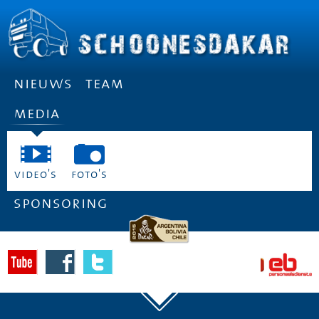
nieuws
team
media
video's
foto's
sponsoring