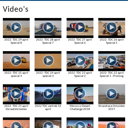
Video's
2022: TDC 29 april
2022: TDC 28 april
2022: TDC 27 april
2022: TDC 26 april
Special 8
Special 7
Special 6
Special 5
2022: TDC 25 april
2022: TDC 24 april
2022: TDC 23 april
2022: TDC 22 april
special 4
special 3
Special 2
Special 1 - Proloog
2022: TDC 21 april
2022 TDC vertrek 16
Morocco Desert
Strandrace IJmuiden
De laatste testen
april
Challenge 2018
2017