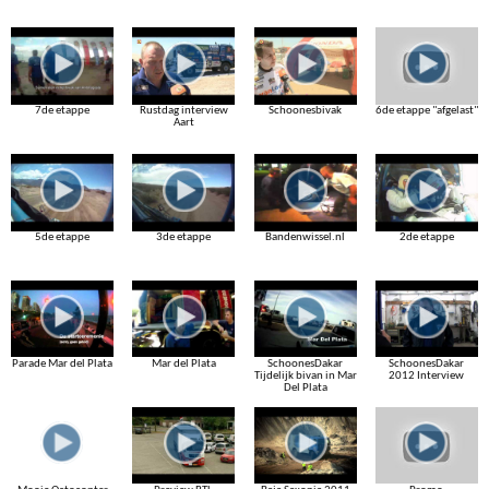
7de etappe
Rustdag interview
Schoonesbivak
6de etappe "afgelast"
Aart
5de etappe
3de etappe
Bandenwissel.nl
2de etappe
Parade Mar del Plata
Mar del Plata
SchoonesDakar
SchoonesDakar
Tijdelijk bivan in Mar
2012 Interview
Del Plata