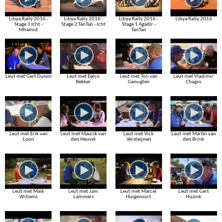
Libya Rally 2016 -
Libya Rally 2016 -
Libya Rally 2016 -
Libya Rally 2016
Stage 3 Icht -
Stage 2 TanTan - Icht
Stage 1 Agadir -
Mhamid
TanTan
Leut met Gert Duson
Leut met Eelco
Leut met Ton van
Leut met Vladimir
Bekker
Genugten
Chagin
Leut met Erik van
Leut met Maurik van
Leut met Vick
Leut met Martin van
Loon
den Heuvel
Versteijnen
den Brink
Leut met Maik
Leut met Jam
Leut met Marcel
Leut met Gert
Willems
Lammers
Huigevoort
Huzink