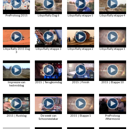
PreProloog 2015
Libya Rally Dag 6
Libya Rally etappe 5
Libya Rally etappe 4
Libya Rally 2015 Dag
Libya Rally etappe 3
Libya Rally etappe 2
Libya Rally etappe 1
3
Impressie van
2015 | Terugkomdag
2015 | Finish
2015 | Etappe 10
testmiddag
2015 | Rustdag
De week van
2015 | Etappe 1
PreProloog
Schoonesdakar
Aftermovie