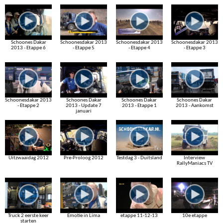
Schoones Dakar
Schoonesdakar 2013
Schoonesdakar 2013
Schoonesdakar 2013
2013 - Etappe 6
- Etappe 5
- Etappe 4
- Etappe 3
Schoonesdakar 2013
Schoones Dakar
Schoones Dakar
Schoones Dakar
- Etappe 2
2013 - Update 7
2013 - Etappe 1
2013 - Aankomst
januari
Uitzwaaidag 2012
Pre-Proloog 2012
Testdag 3 - Duitsland
Interview
RallyManiacs TV
Truck 2 eerste keer
Emotie in Lima
etappe 11-12-13
10e etappe
starten