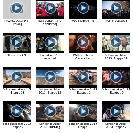
Preview Dakar Pre-
Baja Deutschland
ASO Mededeling
PreProloog 2013
Proloog
donderdag
Bouw Truck 3
De Dakar in 10
Welkom thuis -
Schoones Dakar
seconde!
Vladeracken
2013 - Etappe 14
Schoonesdakar 2013
Schoones Dakar
Schoonesdakar 2013
Schoonesdakar 2013
- Etappe 13
2013 - Etappe 12
- Etappe 11
- Etappe 10
Schoonesdakar 2013
Schoones Dakar
Schoonesdakar 2013
Schoones Dakar
- Etappe 9
2013 - Rustdag
- Etappe 8
2013 - Etappe 7