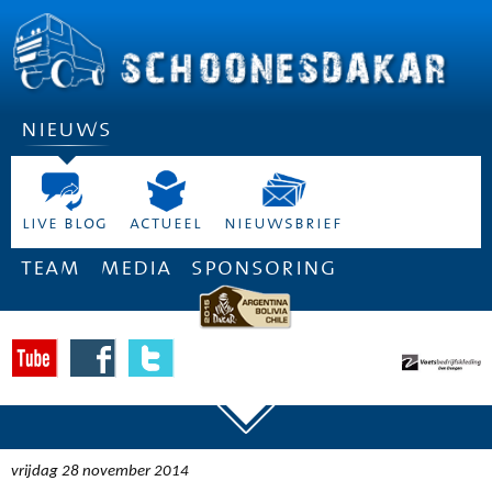
nieuws
live blog
actueel
nieuwsbrief
team
media
sponsoring
vrijdag 28 november 2014