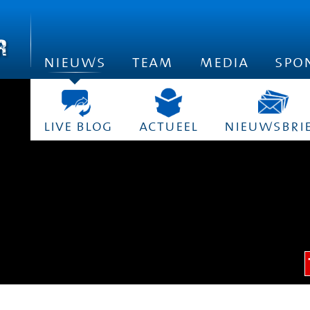
nieuws
team
media
spo
live blog
actueel
nieuwsbri