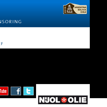
nsoring
ef