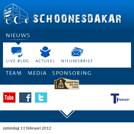
nieuws
live blog
actueel
nieuwsbrief
team
media
sponsoring
zaterdag 11 februari 2012