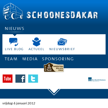
nieuws
live blog
actueel
nieuwsbrief
team
media
sponsoring
vrijdag 6 januari 2012