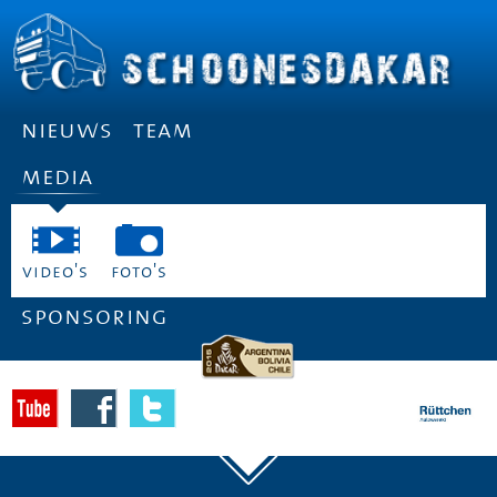
nieuws
team
media
video's
foto's
sponsoring