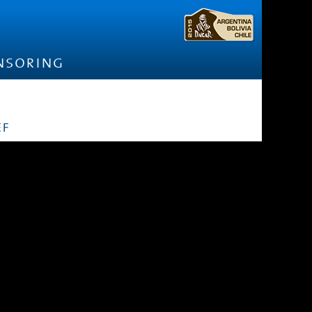
nsoring
ef