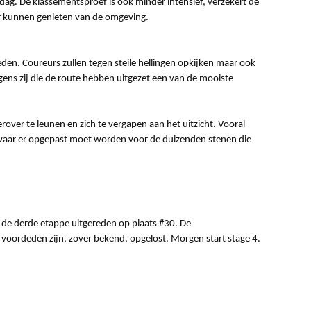
g. De klassementsproef is ook minder intensief, verzekert de
er kunnen genieten van de omgeving.
den. Coureurs zullen tegen steile hellingen opkijken maar ook
gens zij die de route hebben uitgezet een van de mooiste
rover te leunen en zich te vergapen aan het uitzicht. Vooral
 waar er opgepast moet worden voor de duizenden stenen die
e derde etappe uitgereden op plaats #30. De
 voordeden zijn, zover bekend, opgelost. Morgen start stage 4.