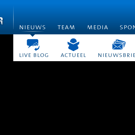
nieuws
team
media
spo
live blog
actueel
nieuwsbri